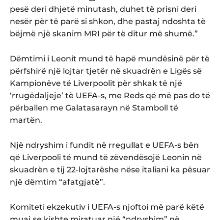
pesë deri dhjetë minutash, duhet të prisni deri
nesër për të parë si shkon, dhe pastaj ndoshta të
bëjmë një skanim MRI për të ditur më shumë.”
Dëmtimi i Leonit mund të hapë mundësinë për të
përfshirë një lojtar tjetër në skuadrën e Ligës së
Kampionëve të Liverpoolit për shkak të një
‘rrugëdaljeje’ të UEFA-s, me Reds që më pas do të
përballen me Galatasarayn në Stamboll të
martën.
Një ndryshim i fundit në rregullat e UEFA-s bën
që Liverpooli të mund të zëvendësojë Leonin në
skuadrën e tij 22-lojtarëshe nëse italiani ka pësuar
një dëmtim “afatgjatë”.
Komiteti ekzekutiv i UEFA-s njoftoi më parë këtë
muaj se kishte miratuar një “ndryshim” në