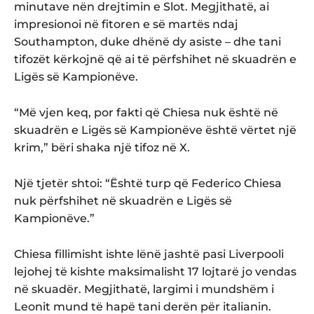
minutave nën drejtimin e Slot. Megjithatë, ai
impresionoi në fitoren e së martës ndaj
Southampton, duke dhënë dy asiste – dhe tani
tifozët kërkojnë që ai të përfshihet në skuadrën e
Ligës së Kampionëve.
“Më vjen keq, por fakti që Chiesa nuk është në
skuadrën e Ligës së Kampionëve është vërtet një
krim,” bëri shaka një tifoz në X.
Një tjetër shtoi: “Është turp që Federico Chiesa
nuk përfshihet në skuadrën e Ligës së
Kampionëve.”
Chiesa fillimisht ishte lënë jashtë pasi Liverpooli
lejohej të kishte maksimalisht 17 lojtarë jo vendas
në skuadër. Megjithatë, largimi i mundshëm i
Leonit mund të hapë tani derën për italianin.