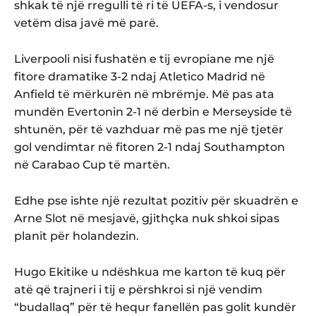
shkak të një rregulli të ri të UEFA-s, i vendosur
vetëm disa javë më parë.
Liverpooli nisi fushatën e tij evropiane me një
fitore dramatike 3-2 ndaj Atletico Madrid në
Anfield të mërkurën në mbrëmje. Më pas ata
mundën Evertonin 2-1 në derbin e Merseyside të
shtunën, për të vazhduar më pas me një tjetër
gol vendimtar në fitoren 2-1 ndaj Southampton
në Carabao Cup të martën.
Edhe pse ishte një rezultat pozitiv për skuadrën e
Arne Slot në mesjavë, gjithçka nuk shkoi sipas
planit për holandezin.
Hugo Ekitike u ndëshkua me karton të kuq për
atë që trajneri i tij e përshkroi si një vendim
“budallaq” për të hequr fanellën pas golit kundër