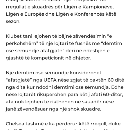
rregullat e skuadrës për Ligën e Kampionëve,
Ligën e Europës dhe Ligën e Konferencës këtë
sezon.
Klubet tani lejohen të bëjnë zëvendësimin “e
përkohshëm” të një lojtari të fushës me “dëmtim
ose sëmundje afatgjatë” deri në ndeshjen e
gjashtë të kompeticionit në dhjetor.
Një dëmtim ose sëmundje konsiderohet
“afatgjatë” nga UEFA nëse zgjat të paktën 60 ditë
nga dita kur ndodhi dëmtimi ose sëmundja. Edhe
nëse lojtarët rikuperohen para këtij afati 60-ditor,
ata nuk lejohen të rikthehen në skuadër nëse
janë zëvendësuar nga një shok skuadre.
Chelsea tashmë e ka përdorur këtë rregull, duke