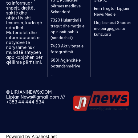
7312 Publiciteti
SH.P.K.
ta informuar
përmes mediave
shpejt, drejtë,
Emri tregtar Lipjani
Sekondarë
saktë dhe
News Medie
objektivisht
7320 Hulumtimi i
lexuesin, kudo që
Lloji biznesit Shoqëri
tregut dhe matja e
ndodhet.
me përgjegjësi të
opinionit publik
Materialet dhe
kufizuara
informacionet e
(sondazhet)
natyrave të
7420 Aktivitetet e
ndryshme nuk
mund të shtypen
fotografimit
apo kopjohen për
6831 Agjencitë e
qëllime përfitimi.
patundshmërive
...
© LIPJANINEWS:COM
LipjaniNews@gmail.com
///
+383 44 444 634
Powered by Albahost.net