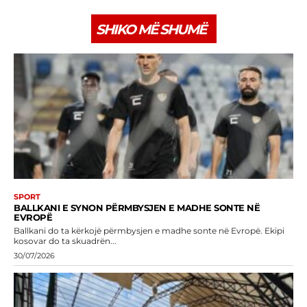
SHIKO MË SHUMË
SPORT
BALLKANI E SYNON PËRMBYSJEN E MADHE SONTE NË
EVROPË
Ballkani do ta kërkojë përmbysjen e madhe sonte në Evropë. Ekipi
kosovar do ta skuadrën...
30/07/2026