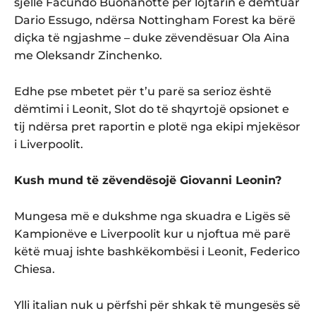
sjellë Facundo Buonanotte për lojtarin e dëmtuar
Dario Essugo, ndërsa Nottingham Forest ka bërë
diçka të ngjashme – duke zëvendësuar Ola Aina
me Oleksandr Zinchenko.
Edhe pse mbetet për t’u parë sa serioz është
dëmtimi i Leonit, Slot do të shqyrtojë opsionet e
tij ndërsa pret raportin e plotë nga ekipi mjekësor
i Liverpoolit.
Kush mund të zëvendësojë Giovanni Leonin?
Mungesa më e dukshme nga skuadra e Ligës së
Kampionëve e Liverpoolit kur u njoftua më parë
këtë muaj ishte bashkëkombësi i Leonit, Federico
Chiesa.
Ylli italian nuk u përfshi për shkak të mungesës së