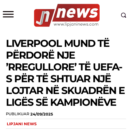
LIVERPOOL MUND TË
PËRDORË NJE
’RREGULLORE’ TË UEFA-
S PËR TË SHTUAR NJË
LOJTAR NË SKUADRËN E
LIGËS SË KAMPIONËVE
PUBLIKUAR
24/09/2025
LIPJANI NEWS