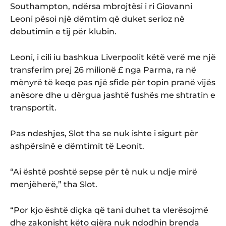
Southampton, ndërsa mbrojtësi i ri Giovanni
Leoni pësoi një dëmtim që duket serioz në
debutimin e tij për klubin.
Leoni, i cili iu bashkua Liverpoolit këtë verë me një
transferim prej 26 milionë £ nga Parma, ra në
mënyrë të keqe pas një sfide për topin pranë vijës
anësore dhe u dërgua jashtë fushës me shtratin e
transportit.
Pas ndeshjes, Slot tha se nuk ishte i sigurt për
ashpërsinë e dëmtimit të Leonit.
“Ai është poshtë sepse për të nuk u ndje mirë
menjëherë,” tha Slot.
“Por kjo është diçka që tani duhet ta vlerësojmë
dhe zakonisht këto gjëra nuk ndodhin brenda