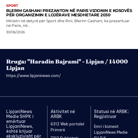
SPORT
BLERIM GASHANI PREZANTON NË PARIS VIZIONIN E KOSOVËS
PËR ORGANIZIMIN E LOJËRAVE MESDHETARE 2030
Ministri në detyrë për Sport dhe Rini, Blerim Gashani, ka prezantuar
në Paris, në...
30/06/2026
Rruga: "Haradin Bajrami" - Lipjan / 14000
Lipjan
https://www.lipjaninews.com/
LipjaniNews
Aktivitet në
Statusi në ARBK:
Medie SHPK i
ARBK
Regjistruar
emërtuar
6312 Web portalet
LipjaniNews,
Emri i biznesit
Primarë
është krijuar
LipjaniNews Medie
ekskluzivisht për