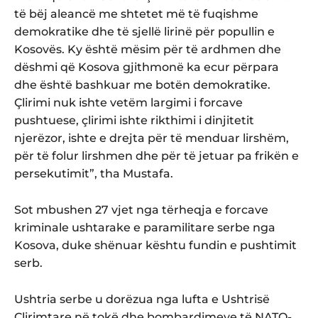
të bëj aleancë me shtetet më të fuqishme
demokratike dhe të sjellë lirinë për popullin e
Kosovës. Ky është mësim për të ardhmen dhe
dëshmi që Kosova gjithmonë ka ecur përpara
dhe është bashkuar me botën demokratike.
Çlirimi nuk ishte vetëm largimi i forcave
pushtuese, çlirimi ishte rikthimi i dinjitetit
njerëzor, ishte e drejta për të menduar lirshëm,
për të folur lirshmen dhe për të jetuar pa frikën e
persekutimit”, tha Mustafa.
Sot mbushen 27 vjet nga tërheqja e forcave
kriminale ushtarake e paramilitare serbe nga
Kosova, duke shënuar kështu fundin e pushtimit
serb.
Ushtria serbe u dorëzua nga lufta e Ushtrisë
Çlirimtare në tokë dhe bombardimeve të NATO-