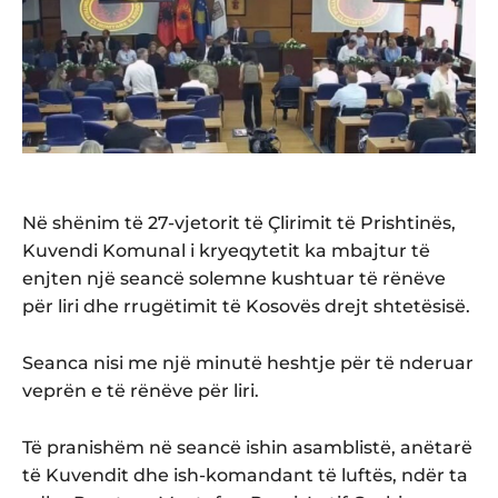
Në shënim të 27-vjetorit të Çlirimit të Prishtinës,
Kuvendi Komunal i kryeqytetit ka mbajtur të
enjten një seancë solemne kushtuar të rënëve
për liri dhe rrugëtimit të Kosovës drejt shtetësisë.
Seanca nisi me një minutë heshtje për të nderuar
veprën e të rënëve për liri.
Të pranishëm në seancë ishin asamblistë, anëtarë
të Kuvendit dhe ish-komandant të luftës, ndër ta