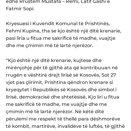
edhe Rrustem Mustafa – Remi, Latif Gashi e
Fatmir Sopi.
Kryesuesi i Kuvendit Komunal të Prishtinës,
Fehmi Kupina, tha se kjo është një ditë krenarie,
pasi liria u fitua me sakrificë të madhe, vuajtje
dhe me çmimin më të lartë njerëzor.
“Kjo është një ditë krenarie, kujtese dhe
mirënjohje për të gjithë ata që kontribuuan në
rrugën e vështirë drejt lirisë së Kosovës, Sot 27
vjet pas çlirimit, Prishtina qëndron krenare si
kryeqytet i Republikës së Kosovës dhe simbol i
lirisë, demokracisë dhe shtetësisë, Kjo liri u fitua
me sakrificë të madhe, me vuajtje dhe me
çmimin më të lartë njerëzor. Në këtë ditë
përulemi me respekt të thellë para dëshmorëve
të kombit, martirëve, invalidëve të luftës, të gjithë