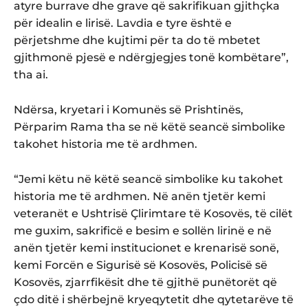
atyre burrave dhe grave që sakrifikuan gjithçka
për idealin e lirisë. Lavdia e tyre është e
përjetshme dhe kujtimi për ta do të mbetet
gjithmonë pjesë e ndërgjegjes tonë kombëtare”,
tha ai.
Ndërsa, kryetari i Komunës së Prishtinës,
Përparim Rama tha se në këtë seancë simbolike
takohet historia me të ardhmen.
“Jemi këtu në këtë seancë simbolike ku takohet
historia me të ardhmen. Në anën tjetër kemi
veteranët e Ushtrisë Çlirimtare të Kosovës, të cilët
me guxim, sakrificë e besim e sollën lirinë e në
anën tjetër kemi institucionet e krenarisë sonë,
kemi Forcën e Sigurisë së Kosovës, Policisë së
Kosovës, zjarrfikësit dhe të gjithë punëtorët që
çdo ditë i shërbejnë kryeqytetit dhe qytetarëve të