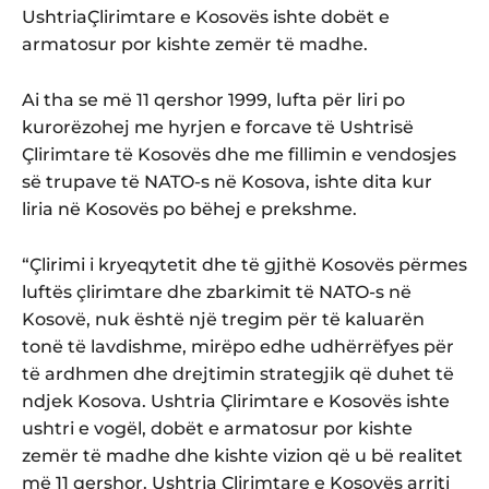
UshtriaÇlirimtare e Kosovës ishte dobët e
armatosur por kishte zemër të madhe.
Ai tha se më 11 qershor 1999, lufta për liri po
kurorëzohej me hyrjen e forcave të Ushtrisë
Çlirimtare të Kosovës dhe me fillimin e vendosjes
së trupave të NATO-s në Kosova, ishte dita kur
liria në Kosovës po bëhej e prekshme.
“Çlirimi i kryeqytetit dhe të gjithë Kosovës përmes
luftës çlirimtare dhe zbarkimit të NATO-s në
Kosovë, nuk është një tregim për të kaluarën
tonë të lavdishme, mirëpo edhe udhërrëfyes për
të ardhmen dhe drejtimin strategjik që duhet të
ndjek Kosova. Ushtria Çlirimtare e Kosovës ishte
ushtri e vogël, dobët e armatosur por kishte
zemër të madhe dhe kishte vizion që u bë realitet
më 11 qershor. Ushtria Çlirimtare e Kosovës arriti