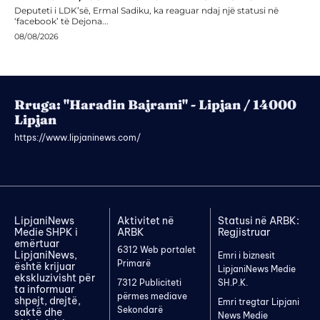
Deputeti i LDK’së, Ermal Sadiku, ka reaguar ndaj një statusi në
‘facebook’ të Dejona...
08/08/2026
Rruga: "Haradin Bajrami" - Lipjan / 14000
Lipjan
https://www.lipjaninews.com/
LipjaniNews
Aktivitet në
Statusi në ARBK:
Medie SHPK i
ARBK
Regjistruar
emërtuar
6312 Web portalet
LipjaniNews,
Emri i biznesit
Primarë
është krijuar
LipjaniNews Medie
ekskluzivisht për
7312 Publiciteti
SH.P.K.
ta informuar
përmes mediave
shpejt, drejtë,
Emri tregtar Lipjani
Sekondarë
saktë dhe
News Medie