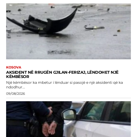
KOSOVA
AKSIDENT NË RRUGËN GJILAN-FERIZAJ, LËNDOHET NJË
KËMBËSOR
Një këmbësor ka mbetur i lënduar si pasojë e një aksidenti që ka
ndodhur...
09/08/2026