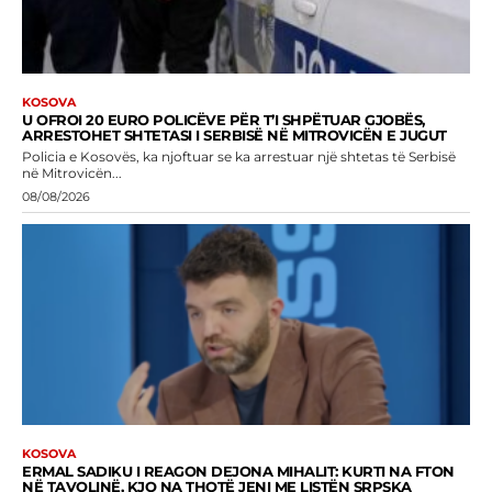
KOSOVA
U OFROI 20 EURO POLICËVE PËR T’I SHPËTUAR GJOBËS,
ARRESTOHET SHTETASI I SERBISË NË MITROVICËN E JUGUT
Policia e Kosovës, ka njoftuar se ka arrestuar një shtetas të Serbisë
në Mitrovicën...
08/08/2026
KOSOVA
ERMAL SADIKU I REAGON DEJONA MIHALIT: KURTI NA FTON
NË TAVOLINË, KJO NA THOTË JENI ME LISTËN SRPSKA