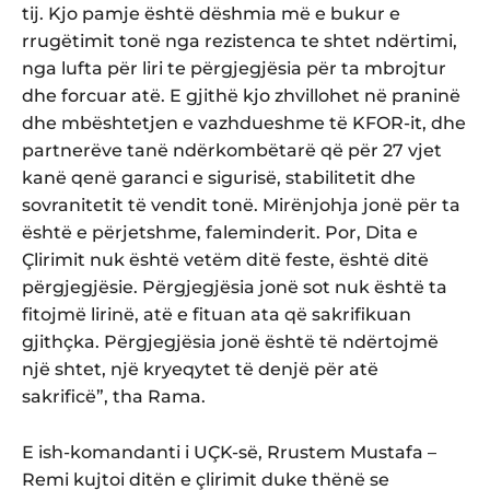
tij. Kjo pamje është dëshmia më e bukur e
rrugëtimit tonë nga rezistenca te shtet ndërtimi,
nga lufta për liri te përgjegjësia për ta mbrojtur
dhe forcuar atë. E gjithë kjo zhvillohet në praninë
dhe mbështetjen e vazhdueshme të KFOR-it, dhe
partnerëve tanë ndërkombëtarë që për 27 vjet
kanë qenë garanci e sigurisë, stabilitetit dhe
sovranitetit të vendit tonë. Mirënjohja jonë për ta
është e përjetshme, faleminderit. Por, Dita e
Çlirimit nuk është vetëm ditë feste, është ditë
përgjegjësie. Përgjegjësia jonë sot nuk është ta
fitojmë lirinë, atë e fituan ata që sakrifikuan
gjithçka. Përgjegjësia jonë është të ndërtojmë
një shtet, një kryeqytet të denjë për atë
sakrificë”, tha Rama.
E ish-komandanti i UÇK-së, Rrustem Mustafa –
Remi kujtoi ditën e çlirimit duke thënë se