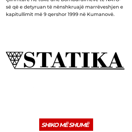
së që e detyruan të nënshkruajë marrëveshjen e
kapitullimit më 9 qershor 1999 në Kumanovë.
SHIKO MË SHUMË