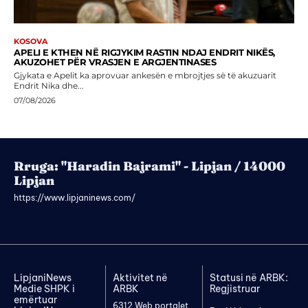
KOSOVA
APELI E KTHEN NË RIGJYKIM RASTIN NDAJ ENDRIT NIKËS,
AKUZOHET PËR VRASJEN E ARGJENTINASES
Gjykata e Apelit ka aprovuar ankesën e mbrojtjes së të akuzuarit
Endrit Nika dhe...
07/08/2026
Rruga: "Haradin Bajrami" - Lipjan / 14000
Lipjan
https://www.lipjaninews.com/
LipjaniNews
Aktivitet në
Statusi në ARBK:
Medie SHPK i
ARBK
Regjistruar
emërtuar
6312 Web portalet