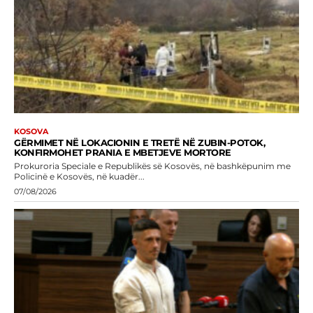
KOSOVA
GËRMIMET NË LOKACIONIN E TRETË NË ZUBIN-POTOK,
KONFIRMOHET PRANIA E MBETJEVE MORTORE
Prokuroria Speciale e Republikës së Kosovës, në bashkëpunim me
Policinë e Kosovës, në kuadër...
07/08/2026