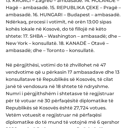
13. KROACI – Zagreb – ambasadë. 14. HOLANDË –
Hagë – ambasadë. 15. REPUBLIKA ÇEKE – Pragë –
ambasadë. 16. HUNGARI – Budapest – ambasadë.
Ndërkaq, procesi i votimit, në orën 13:00 sipas
kohës lokale në Kosovë, do të fillojë në këto
shtete: 17. SHBA – Washington – ambasadë; dhe –
New York – konsullatë. 18. KANADË – Otavë –
ambasadë; dhe – Toronto – konsullatë.
Në përgjithësi, votimi do të zhvillohet në 47
vendvotime që u përkasin 17 ambasadave dhe 13
konsullatave të Republikës së Kosovës, të cilat
janë të vendosura në 18 shtete të ndryshme.
Numri i përgjithshëm i shtetasve të regjistruar
për të votuar në 30 përfaqësitë diplomatike të
Republikës së Kosovës është 27,724 votues.
Vetëm votuesit e regjistruar në përfaqësi
diplomatike do të mund të votojnë më 6 qershor