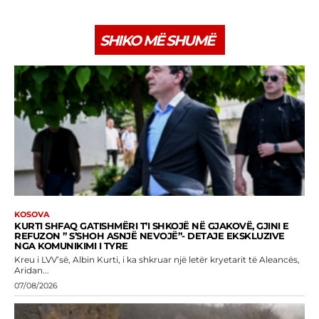
SHIKO MË SHUMË
KOSOVA
KURTI SHFAQ GATISHMËRI T’I SHKOJË NË GJAKOVË, GJINI E
REFUZON ” S’SHOH ASNJË NEVOJË”- DETAJE EKSKLUZIVE
NGA KOMUNIKIMI I TYRE
Kreu i LVV’së, Albin Kurti, i ka shkruar një letër kryetarit të Aleancës,
Aridan...
07/08/2026