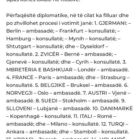
Përfaqësitë diplomatike, në të cilat ka filluar dhe
po zhvillohet procesi i votimit janë: 1. GJERMANI: –
Berlin – ambasadë; – Frankfurt – konsullatë; –
Hamburg – konsullatë; – Mynih – konsullatë; –
Shtutgart – konsullatë; dhe – Dyseldorf –
konsullatë. 2. ZVICËR – Bernë – ambasadë; –
Gjenevë – konsullatë; dhe – Cyrih – konsullatë. 3.
MBRETËRIA E BASHKUAR – Londër – ambasadë.
4. FRANCË – Paris – ambasadë; dhe – Strasburg –
konsullatë. 5. BELGJIKË – Bruksel – ambasadë. 6.
NORVEGJI – Oslo – ambasadë. 7. AUSTRI – Vjenë –
ambasadë. 8. SUEDI – Stokholm – ambasadë. 9.
SLLOVENI – Lubjanë – ambasadë. 10. DANIMARKË
– Kopenhagë – konsullatë. 11. ITALI – Romë –
ambasadë; dhe – Milano – konsullatë. 12. TURQI –
Ankara – ambasadë; dhe – Stamboll – konsullatë.