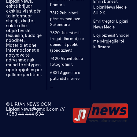
LipjaniNews,
Emri i biznesit
Primarë
është krijuar
LipjaniNews Medie
ekskluzivisht për
7312 Publiciteti
SH.P.K.
ta informuar
përmes mediave
shpejt, drejtë,
Emri tregtar Lipjani
Sekondarë
saktë dhe
News Medie
objektivisht
7320 Hulumtimi i
lexuesin, kudo që
Lloji biznesit Shoqëri
tregut dhe matja e
ndodhet.
me përgjegjësi të
opinionit publik
Materialet dhe
kufizuara
informacionet e
(sondazhet)
natyrave të
7420 Aktivitetet e
ndryshme nuk
mund të shtypen
fotografimit
apo kopjohen për
6831 Agjencitë e
qëllime përfitimi.
patundshmërive
...
© LIPJANINEWS:COM
LipjaniNews@gmail.com
///
+383 44 444 634