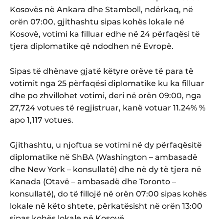
Kosovës në Ankara dhe Stamboll, ndërkaq, në
orën 07:00, gjithashtu sipas kohës lokale në
Kosovë, votimi ka filluar edhe në 24 përfaqësi të
tjera diplomatike që ndodhen në Evropë.
Sipas të dhënave gjatë këtyre orëve të para të
votimit nga 25 përfaqësi diplomatike ku ka filluar
dhe po zhvillohet votimi, deri në orën 09:00, nga
27,724 votues të regjistruar, kanë votuar 11.24% %
apo 1,117 votues.
Gjithashtu, u njoftua se votimi në dy përfaqësitë
diplomatike në ShBA (Washington – ambasadë
dhe New York – konsullatë) dhe në dy të tjera në
Kanada (Otavë – ambasadë dhe Toronto –
konsullatë), do të fillojë në orën 07:00 sipas kohës
lokale në këto shtete, përkatësisht në orën 13:00
sipas kohës lokale në Kosovë.