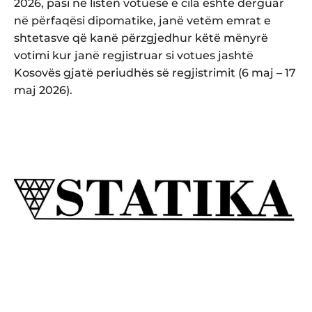
2026, pasi në listën votuese e cila është dërguar
në përfaqësi dipomatike, janë vetëm emrat e
shtetasve që kanë përzgjedhur këtë mënyrë
votimi kur janë regjistruar si votues jashtë
Kosovës gjatë periudhës së regjistrimit (6 maj – 17
maj 2026).