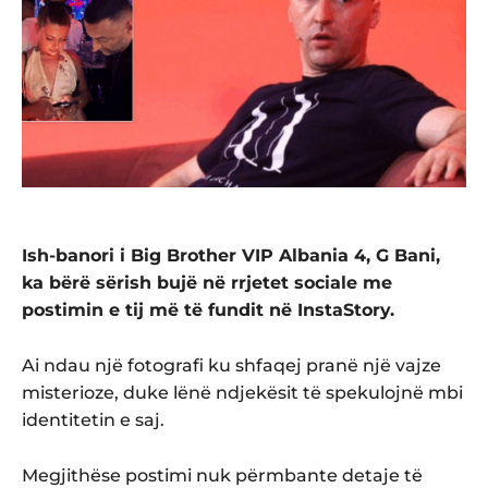
Ish-banori i Big Brother VIP Albania 4, G Bani,
ka bërë sërish bujë në rrjetet sociale me
postimin e tij më të fundit në InstaStory.
Ai ndau një fotografi ku shfaqej pranë një vajze
misterioze, duke lënë ndjekësit të spekulojnë mbi
identitetin e saj.
Megjithëse postimi nuk përmbante detaje të