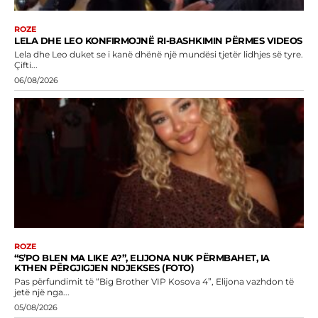
ROZE
LELA DHE LEO KONFIRMOJNË RI-BASHKIMIN PËRMES VIDEOS
Lela dhe Leo duket se i kanë dhënë një mundësi tjetër lidhjes së tyre.
Çifti...
06/08/2026
ROZE
“S’PO BLEN MA LIKE A?”, ELIJONA NUK PËRMBAHET, IA
KTHEN PËRGJIGJEN NDJEKSES (FOTO)
Pas përfundimit të “Big Brother VIP Kosova 4”, Elijona vazhdon të
jetë një nga...
05/08/2026