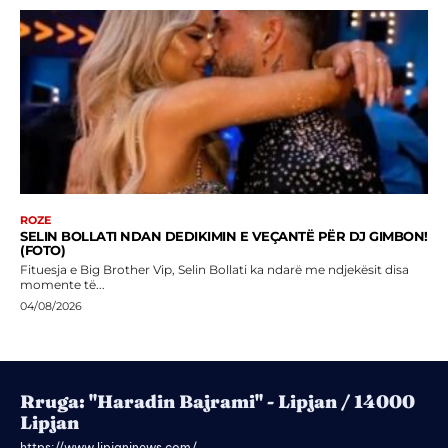
ROZE
SELIN BOLLATI NDAN DEDIKIMIN E VEÇANTË PËR DJ GIMBON!
(FOTO)
Fituesja e Big Brother Vip, Selin Bollati ka ndarë me ndjekësit disa
momente të...
04/08/2026
Rruga: "Haradin Bajrami" - Lipjan / 14000
Lipjan
https://www.lipjaninews.com/