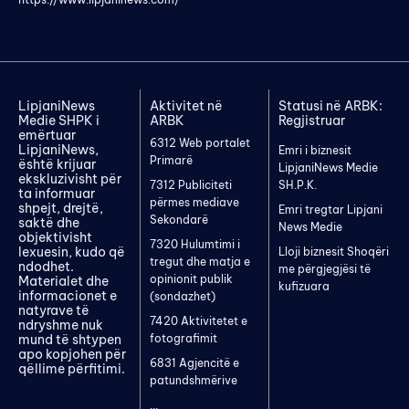
LipjaniNews
Aktivitet në
Statusi në ARBK:
Medie SHPK i
ARBK
Regjistruar
emërtuar
6312 Web portalet
LipjaniNews,
Emri i biznesit
Primarë
është krijuar
LipjaniNews Medie
ekskluzivisht për
7312 Publiciteti
SH.P.K.
ta informuar
përmes mediave
shpejt, drejtë,
Emri tregtar Lipjani
Sekondarë
saktë dhe
News Medie
objektivisht
7320 Hulumtimi i
lexuesin, kudo që
Lloji biznesit Shoqëri
tregut dhe matja e
ndodhet.
me përgjegjësi të
opinionit publik
Materialet dhe
kufizuara
informacionet e
(sondazhet)
natyrave të
7420 Aktivitetet e
ndryshme nuk
mund të shtypen
fotografimit
apo kopjohen për
6831 Agjencitë e
qëllime përfitimi.
patundshmërive
...