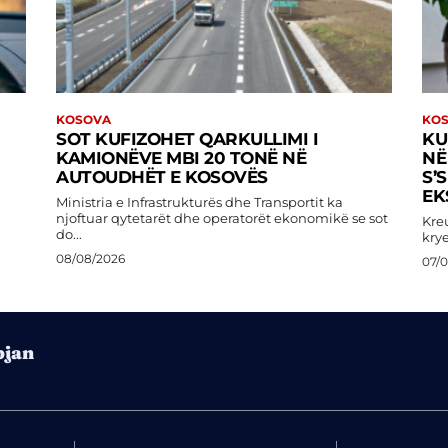
KOSOVA
KO
SOT KUFIZOHET QARKULLIMI I
KU
KAMIONËVE MBI 20 TONË NË
NË
AUTOUDHËT E KOSOVËS
S’
EK
Ministria e Infrastrukturës dhe Transportit ka
njoftuar qytetarët dhe operatorët ekonomikë se sot
Kreu
do...
krye
08/08/2026
07/
pjan