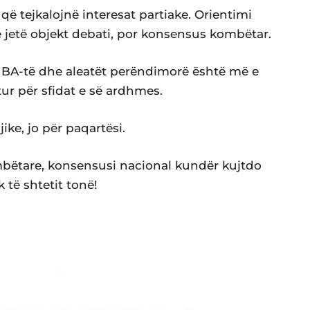
që tejkalojnë interesat partiake. Orientimi
ë jetë objekt debati, por konsensus kombëtar.
BA-të dhe aleatët perëndimorë është më e
tur për sfidat e së ardhmes.
ike, jo për paqartësi.
ëtare, konsensusi nacional kundër kujtdo
 të shtetit tonë!