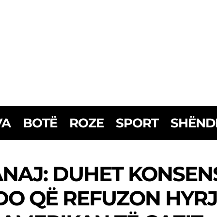
VA
BOTË
ROZE
SPORT
SHËND
ANAJ: DUHET KONSEN
O QË REFUZON HYRJ