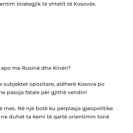
ntim strategjik të shtetit të Kosovës.
 apo me Rusinë dhe Kinën?
e subjektet opozitare, atëherë Kosova po
me pasoja fatale për gjithë vendin!
 mes. Në një botë ku përplasja gjeopolitike
 ne duhet ta kemi të qartë orientimin tonë