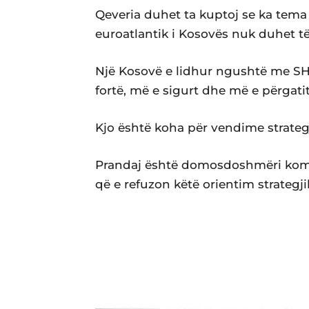
Qeveria duhet ta kuptoj se ka tema 
euroatlantik i Kosovës nuk duhet t
Një Kosovë e lidhur ngushtë me SH
fortë, më e sigurt dhe më e përgati
Kjo është koha për vendime strategj
Prandaj është domosdoshmëri komb
që e refuzon këtë orientim strategjik