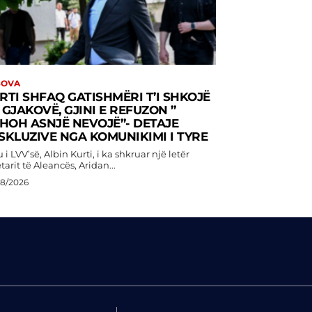
SOVA
RTI SHFAQ GATISHMËRI T’I SHKOJË
 GJAKOVË, GJINI E REFUZON ”
SHOH ASNJË NEVOJË”- DETAJE
SKLUZIVE NGA KOMUNIKIMI I TYRE
 i LVV’së, Albin Kurti, i ka shkruar një letër
tarit të Aleancës, Aridan...
08/2026