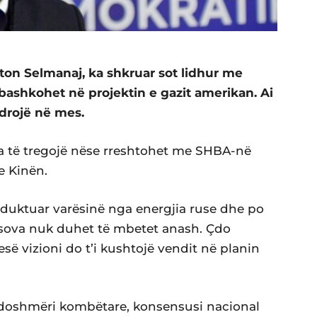
iton Selmanaj, ka shkruar sot lidhur me
ashkohet në projektin e gazit amerikan. Ai
drojë në mes.
a të tregojë nëse rreshtohet me SHBA-në
 Kinën.
eduktuar varësinë nga energjia ruse dhe po
Kosova nuk duhet të mbetet anash. Çdo
së vizioni do t’i kushtojë vendit në planin
doshmëri kombëtare, konsensusi nacional