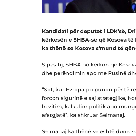
Kandidati për deputet i LDK’së, Dr
kërkesën e SHBA-së që Kosova të b
ka thënë se Kosova s’mund të qën
Sipas tij, SHBA po kërkon që Kosov
dhe perëndimin apo me Rusinë dhe
“Sot, kur Evropa po punon për të r
forcon sigurinë e saj strategjike, 
hezitim, kalkulim politik apo munge
afatgjatë”, ka shkruar Selmanaj.
Selmanaj ka thënë se është domos