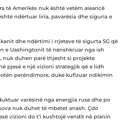
a të Amerikës nuk është vetëm aleancë
është ndërtuar liria, pavarësia dhe siguria e
llkanit dhe ndërtimi i rrjeteve të sigurta 5G që
n e Uashingtonit të nënshkruar nga ish
, nuk duhen parë thjesht si projekte
 pjesë e një vizioni strategjik që e lidh
otën perëndimore, duke kufizuar ndikimin
duktuar varësinë nga energjia ruse dhe po
Kosova nuk duhet të mbetet anash. Çdo
së vizioni do t’i kushtojë vendit në planin