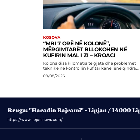
KOSOVA
“MBI 7 ORË NË KOLONË”,
MËRGIMTARËT BLLOKOHEN NË
KUFIRIN MAL I ZI – KROACI
Kolona disa kilometra të gjata dhe problemet
teknike në kontrollin kufitar kanë lënë qindra...
08/08/2026
Rruga: "Haradin Bajrami" - Lipjan / 14000 Li
https://www.lipjaninews.com/