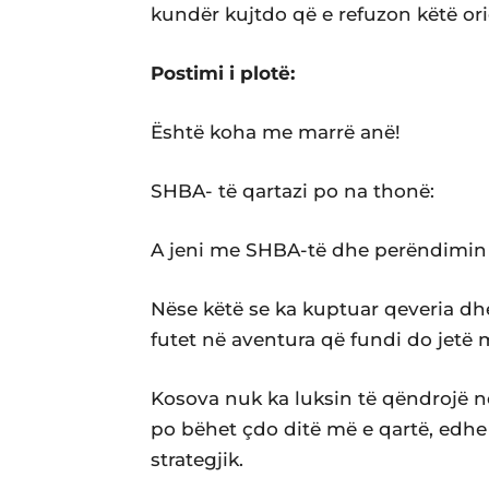
kundër kujtdo që e refuzon këtë orie
Postimi i plotë:
Është koha me marrë anë!
SHBA- të qartazi po na thonë:
A jeni me SHBA-të dhe perëndimin
Nëse këtë se ka kuptuar qeveria dh
futet në aventura që fundi do jetë 
Kosova nuk ka luksin të qëndrojë në
po bëhet çdo ditë më e qartë, edhe
strategjik.