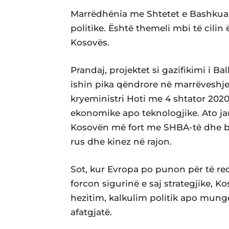
Marrëdhënia me Shtetet e Bashkuar
politike. Është themeli mbi të cilin 
Kosovës.
Prandaj, projektet si gazifikimi i Ba
ishin pika qëndrore në marrëveshje
kryeministri Hoti me 4 shtator 2020
ekonomike apo teknologjike. Ato janë
Kosovën më fort me SHBA-të dhe b
rus dhe kinez në rajon.
Sot, kur Evropa po punon për të re
forcon sigurinë e saj strategjike, 
hezitim, kalkulim politik apo munge
afatgjatë.