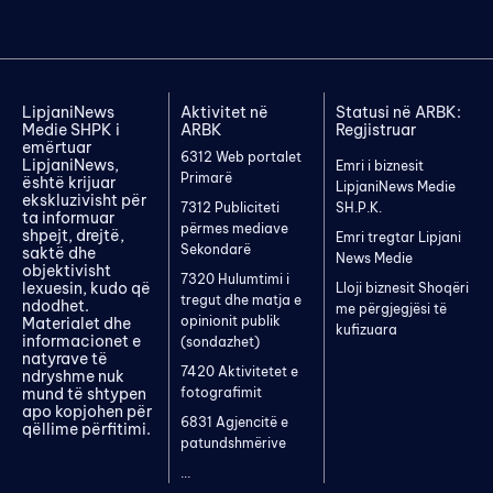
LipjaniNews
Aktivitet në
Statusi në ARBK:
Medie SHPK i
ARBK
Regjistruar
emërtuar
6312 Web portalet
LipjaniNews,
Emri i biznesit
Primarë
është krijuar
LipjaniNews Medie
ekskluzivisht për
7312 Publiciteti
SH.P.K.
ta informuar
përmes mediave
shpejt, drejtë,
Emri tregtar Lipjani
Sekondarë
saktë dhe
News Medie
objektivisht
7320 Hulumtimi i
lexuesin, kudo që
Lloji biznesit Shoqëri
tregut dhe matja e
ndodhet.
me përgjegjësi të
opinionit publik
Materialet dhe
kufizuara
informacionet e
(sondazhet)
natyrave të
7420 Aktivitetet e
ndryshme nuk
mund të shtypen
fotografimit
apo kopjohen për
6831 Agjencitë e
qëllime përfitimi.
patundshmërive
...