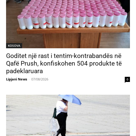
KOSOVA
Goditet një rast i tentim-kontrabandës në
Qafë Prush, konfiskohen 504 produkte të
padeklaruara
Lipjani News
-
07/08/2026
0