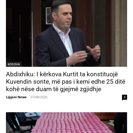
KOSOVA
Abdixhiku: I kërkova Kurtit ta konstituojë
Kuvendin sonte, më pas i kemi edhe 25 ditë
kohë nëse duam të gjejmë zgjidhje
Lipjani News
-
07/08/2026
0