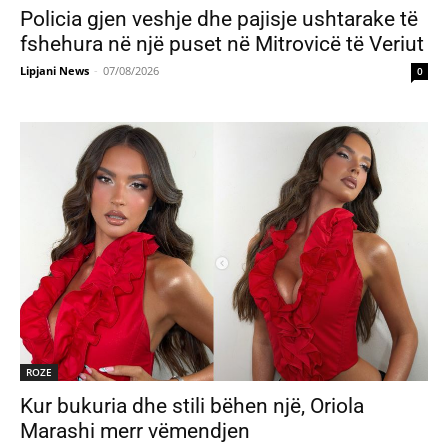
Policia gjen veshje dhe pajisje ushtarake të
fshehura në një puset në Mitrovicë të Veriut
Lipjani News
-
07/08/2026
0
ROZE
Kur bukuria dhe stili bëhen një, Oriola
Marashi merr vëmendjen