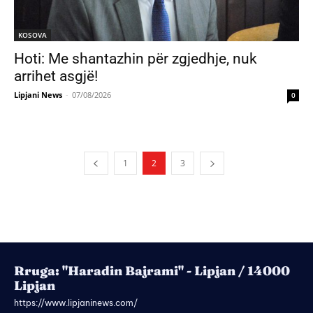
KOSOVA
Hoti: Me shantazhin për zgjedhje, nuk
arrihet asgjë!
Lipjani News
-
07/08/2026
0
1
2
3
Rruga: "Haradin Bajrami" - Lipjan / 14000
Lipjan
https://www.lipjaninews.com/