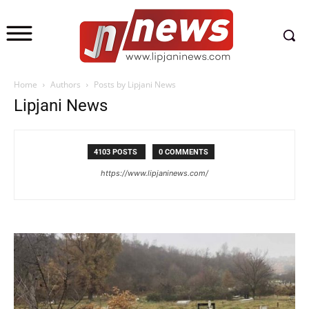
Home
Authors
Posts by Lipjani News
Lipjani News
4103 POSTS
0 COMMENTS
https://www.lipjaninews.com/