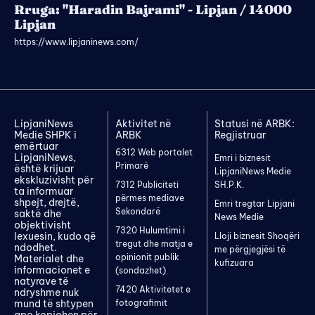
Rruga: "Haradin Bajrami" - Lipjan / 14000
Lipjan
https://www.lipjaninews.com/
LipjaniNews
Aktivitet në
Statusi në ARBK:
Medie SHPK i
ARBK
Regjistruar
emërtuar
6312 Web portalet
LipjaniNews,
Emri i biznesit
Primarë
është krijuar
LipjaniNews Medie
ekskluzivisht për
7312 Publiciteti
SH.P.K.
ta informuar
përmes mediave
shpejt, drejtë,
Emri tregtar Lipjani
Sekondarë
saktë dhe
News Medie
objektivisht
7320 Hulumtimi i
lexuesin, kudo që
Lloji biznesit Shoqëri
tregut dhe matja e
ndodhet.
me përgjegjësi të
opinionit publik
Materialet dhe
kufizuara
informacionet e
(sondazhet)
natyrave të
7420 Aktivitetet e
ndryshme nuk
mund të shtypen
fotografimit