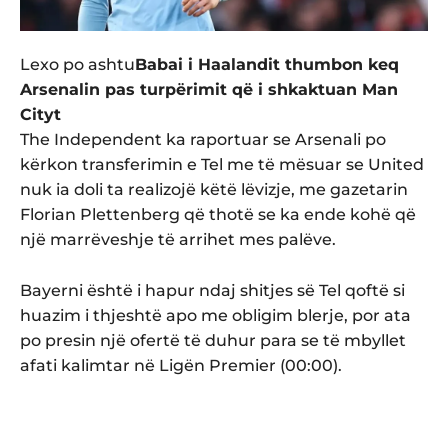
Lexo po ashtu
Babai i Haalandit thumbon keq
Arsenalin pas turpërimit që i shkaktuan Man
Cityt
The Independent ka raportuar se Arsenali po
kërkon transferimin e Tel me të mësuar se United
nuk ia doli ta realizojë këtë lëvizje, me gazetarin
Florian Plettenberg që thotë se ka ende kohë që
një marrëveshje të arrihet mes palëve.
Bayerni është i hapur ndaj shitjes së Tel qoftë si
huazim i thjeshtë apo me obligim blerje, por ata
po presin një ofertë të duhur para se të mbyllet
afati kalimtar në Ligën Premier (00:00).