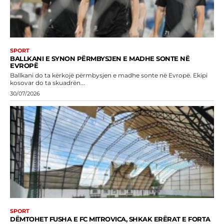
SPORT
BALLKANI E SYNON PËRMBYSJEN E MADHE SONTE NË
EVROPË
Ballkani do ta kërkojë përmbysjen e madhe sonte në Evropë. Ekipi
kosovar do ta skuadrën...
30/07/2026
SPORT
DËMTOHET FUSHA E FC MITROVICA, SHKAK ERËRAT E FORTA