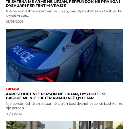
TË SHTËNA ME ARMË NË LIPJAN, PËRFUNDON NË PRANGA I
DYSHUARI PËR TENTIM-VRASJE
Një person është arrestuar në Lipjan, pasi dyshohet se ka tentuar të
kryejë vrasje...
05/08/2026
LIPJANI
ARRESTOHET NJË PERSON NË LIPJAN, DYSHOHET SE
BASHKË ME NJË TJETËR RRAHU NJË QYTETAR
Një person është arrestuar në Lipjan pasi dyshohet se, së bashku me
një person...
03/08/2026