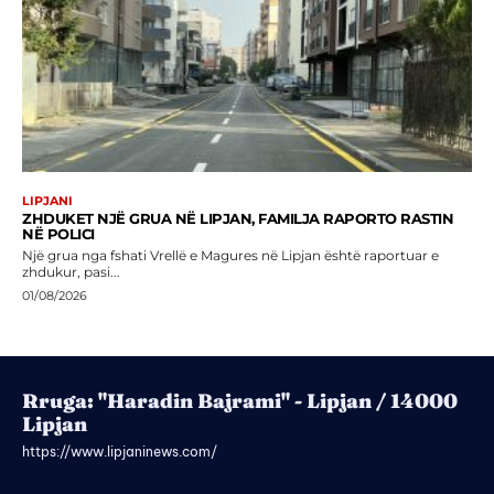
LIPJANI
ZHDUKET NJË GRUA NË LIPJAN, FAMILJA RAPORTO RASTIN
NË POLICI
Një grua nga fshati Vrellë e Magures në Lipjan është raportuar e
zhdukur, pasi...
01/08/2026
Rruga: "Haradin Bajrami" - Lipjan / 14000
Lipjan
https://www.lipjaninews.com/