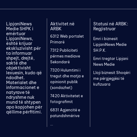
LipjaniNews
Aktivitet në
Statusi në ARBK:
Medie SHPK i
ARBK
Regjistruar
emërtuar
6312 Web portalet
LipjaniNews,
Emri i biznesit
Primarë
është krijuar
LipjaniNews Medie
ekskluzivisht për
7312 Publiciteti
SH.P.K.
ta informuar
përmes mediave
shpejt, drejtë,
Emri tregtar Lipjani
Sekondarë
saktë dhe
News Medie
objektivisht
7320 Hulumtimi i
lexuesin, kudo që
Lloji biznesit Shoqëri
tregut dhe matja e
ndodhet.
me përgjegjësi të
opinionit publik
Materialet dhe
kufizuara
informacionet e
(sondazhet)
natyrave të
7420 Aktivitetet e
ndryshme nuk
mund të shtypen
fotografimit
apo kopjohen për
6831 Agjencitë e
qëllime përfitimi.
patundshmërive
...