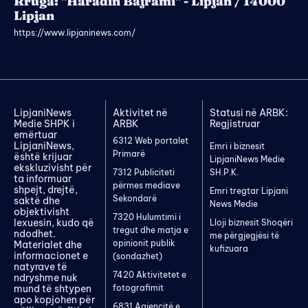
Rruga: "Haradin Bajrami" - Lipjan / 14000
Lipjan
https://www.lipjaninews.com/
LipjaniNews
Aktivitet në
Statusi në ARBK:
Medie SHPK i
ARBK
Regjistruar
emërtuar
6312 Web portalet
LipjaniNews,
Emri i biznesit
Primarë
është krijuar
LipjaniNews Medie
ekskluzivisht për
7312 Publiciteti
SH.P.K.
ta informuar
përmes mediave
shpejt, drejtë,
Emri tregtar Lipjani
Sekondarë
saktë dhe
News Medie
objektivisht
7320 Hulumtimi i
lexuesin, kudo që
Lloji biznesit Shoqëri
tregut dhe matja e
ndodhet.
me përgjegjësi të
opinionit publik
Materialet dhe
kufizuara
informacionet e
(sondazhet)
natyrave të
7420 Aktivitetet e
ndryshme nuk
mund të shtypen
fotografimit
apo kopjohen për
6831 Agjencitë e