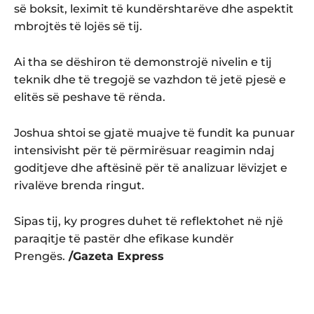
së boksit, leximit të kundërshtarëve dhe aspektit
mbrojtës të lojës së tij.
Ai tha se dëshiron të demonstrojë nivelin e tij
teknik dhe të tregojë se vazhdon të jetë pjesë e
elitës së peshave të rënda.
Joshua shtoi se gjatë muajve të fundit ka punuar
intensivisht për të përmirësuar reagimin ndaj
goditjeve dhe aftësinë për të analizuar lëvizjet e
rivalëve brenda ringut.
Sipas tij, ky progres duhet të reflektohet në një
paraqitje të pastër dhe efikase kundër
Prengës.
/Gazeta Express