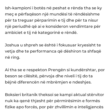
Ish-kampioni i botës në peshat e rënda tha se ky
meç e përfaqëson një mundësi të rëndësishme
për ta treguar përparimin e tij dhe për ta nisur
një periudhë që ai e konsideron vendimtare për
ambiciet e tij në kategorinë e rëndë.
Joshua u shpreh se është i fokusuar kryesisht te
vetja dhe te performanca që dëshiron ta shfaqë
në ring.
Ai tha se e respekton Prengën si kundërshtar, por
beson se cilësitë, përvoja dhe niveli i tij do ta
bëjnë diferencën në mbrëmjen e ndeshjes.
Boksieri britanik theksoi se kampi aktual stërvitor
nuk ka qenë thjesht për përmirësimin e formës
fizike apo forcës, por për zhvillimin e inteligjencës