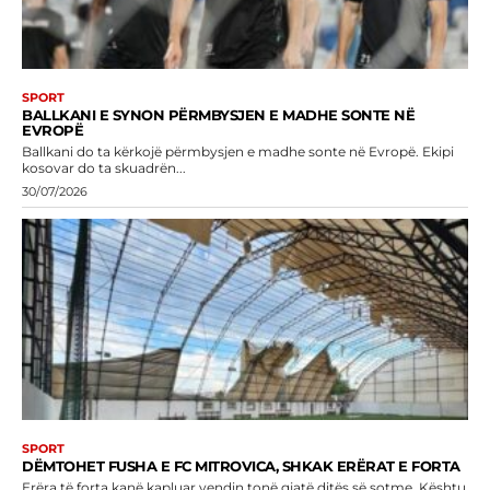
SPORT
BALLKANI E SYNON PËRMBYSJEN E MADHE SONTE NË
EVROPË
Ballkani do ta kërkojë përmbysjen e madhe sonte në Evropë. Ekipi
kosovar do ta skuadrën...
30/07/2026
SPORT
DËMTOHET FUSHA E FC MITROVICA, SHKAK ERËRAT E FORTA
Erëra të forta kanë kapluar vendin tonë gjatë ditës së sotme. Kështu