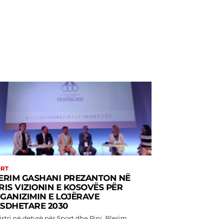
RT
ERIM GASHANI PREZANTON NË
RIS VIZIONIN E KOSOVËS PËR
GANIZIMIN E LOJËRAVE
SDHETARE 2030
stri në detyrë për Sport dhe Rini, Blerim