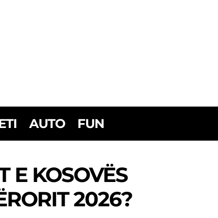
ETI
AUTO
FUN
T E KOSOVËS
ËRORIT 2026?