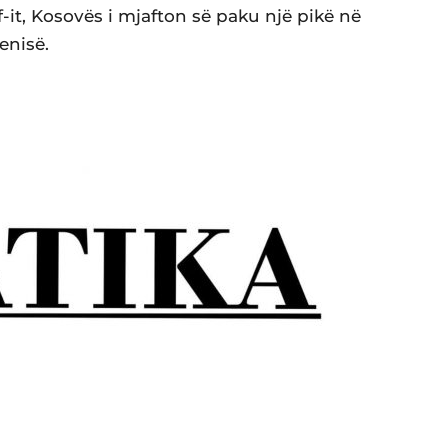
ff-it, Kosovës i mjafton së paku një pikë në
enisë.