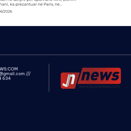
ani, ka prezantuar në Paris, në...
06/2026
NEWS:COM
s@gmail.com
///
4 634