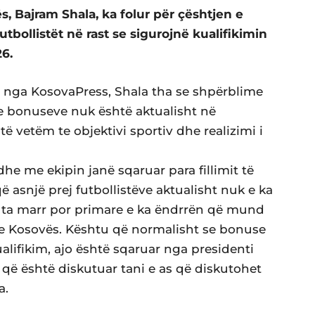
 Bajram Shala, ka folur për çështjen e
bollistët në rast se sigurojnë kualifikimin
26.
r nga KosovaPress, Shala tha se shpërblime
 e bonuseve nuk është aktualisht në
të vetëm te objektivi sportiv dhe realizimi i
he me ekipin janë sqaruar para fillimit të
 asnjë prej futbollistëve aktualisht nuk e ka
 ta marr por primare e ka ëndrrën që mund
n e Kosovës. Kështu që normalisht se bonuse
ualifikim, ajo është sqaruar nga presidenti
 që është diskutuar tani e as që diskutohet
a.