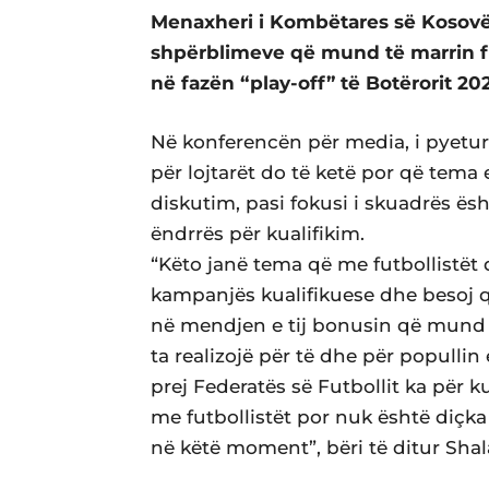
Menaxheri i Kombëtares së Kosovës,
shpërblimeve që mund të marrin fut
në fazën “play-off” të Botërorit 20
Në konferencën për media, i pyetu
për lojtarët do të ketë por që tema
diskutim, pasi fokusi i skuadrës ësh
ëndrrës për kualifikim.
“Këto janë tema që me futbollistët d
kampanjës kualifikuese dhe besoj që
në mendjen e tij bonusin që mund
ta realizojë për të dhe për populli
prej Federatës së Futbollit ka për k
me futbollistët por nuk është diçka
në këtë moment”, bëri të ditur Shal