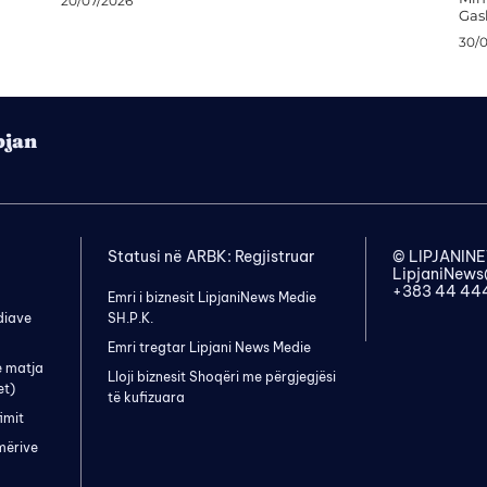
20/07/2026
Gash
30/
pjan
Statusi në ARBK: Regjistruar
© LIPJANI
LipjaniNew
+383 44 44
Emri i biznesit LipjaniNews Medie
diave
SH.P.K.
Emri tregtar Lipjani News Medie
e matja
Lloji biznesit Shoqëri me përgjegjësi
et)
të kufizuara
imit
mërive