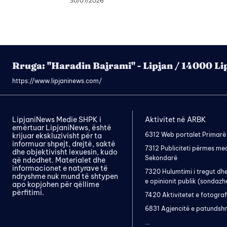
30/07/2026
Rruga: "Haradin Bajrami" - Lipjan / 14000 Li
https://www.lipjaninews.com/
LipjaniNews Medie SHPK i
Aktivitet në ARBK
emërtuar LipjaniNews, është
6312 Web portalet Primarë
krijuar ekskluzivisht për ta
informuar shpejt, drejtë, saktë
7312 Publiciteti përmes me
dhe objektivisht lexuesin, kudo
Sekondarë
që ndodhet. Materialet dhe
informacionet e natyrave të
7320 Hulumtimi i tregut dh
ndryshme nuk mund të shtypen
e opinionit publik (sondazh
apo kopjohen për qëllime
përfitimi.
7420 Aktivitetet e fotograf
6831 Agjencitë e patundsh
...