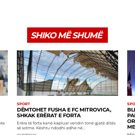
SHIKO MË SHUMË
SPORT
SPO
DËMTOHET FUSHA E FC MITROVICA,
BL
SHKAK ERËRAT E FORTA
PA
OR
nte
Erëra të forta kanë kapluar vendin tonë gjatë ditës
ME
së sotme. Kështu ndodhi edhe në...
Mini