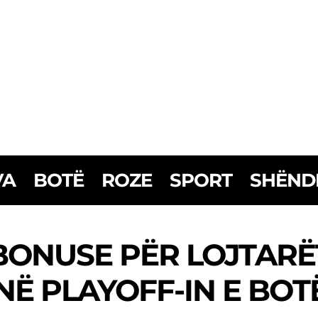
VA
BOTË
ROZE
SPORT
SHËND
 BONUSE PËR LOJTARË
NË PLAYOFF-IN E BOT