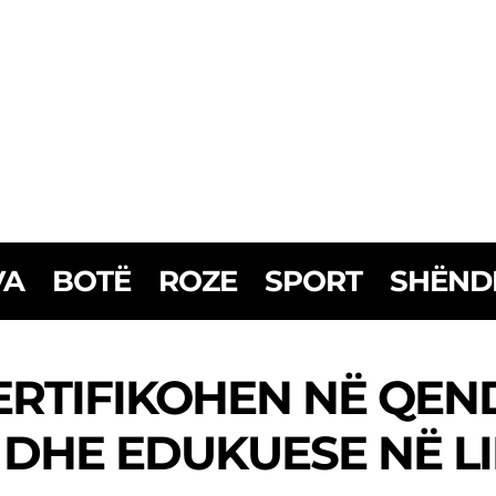
VA
BOTË
ROZE
SPORT
SHËND
CERTIFIKOHEN NË QE
DHE EDUKUESE NË L