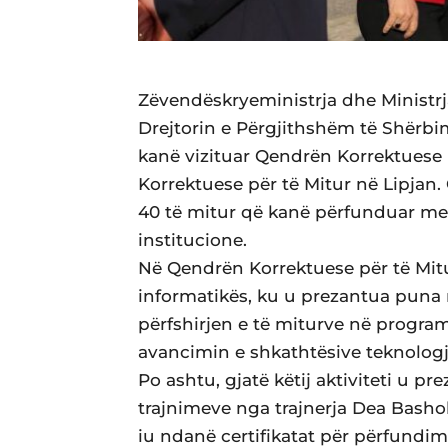
Zëvendëskryeministrja dhe Ministrj
Drejtorin e Përgjithshëm të Shërbim
kanë vizituar Qendrën Korrektuese
Korrektuese për të Mitur në Lipjan. G
40 të mitur që kanë përfunduar me 
institucione.
Në Qendrën Korrektuese për të Mitur,
informatikës, ku u prezantua puna n
përfshirjen e të miturve në progr
avancimin e shkathtësive teknologj
Po ashtu, gjatë këtij aktiviteti u p
trajnimeve nga trajnerja Dea Basho
iu ndanë certifikatat për përfundi