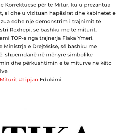
 Korrektuese për të Mitur, ku u prezantua
t, si dhe u vizituan hapësirat dhe kabinetet e
izua edhe një demonstrim i trajnimit të
tri Rexhepi, së bashku me të miturit.
ami TOP-s nga trajnerja Flaka Ymeri.
 Ministrja e Drejtësisë, së bashku me
së, shpërndanë në mënyrë simbolike
himin dhe përkushtimin e të miturve në këto
ive.
Miturit
#Lipjan
Edukimi