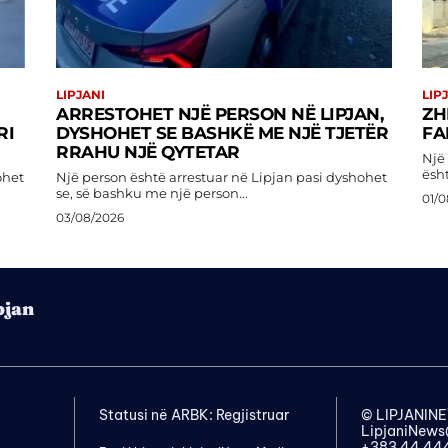
LIPJANI
LIP
ARRESTOHET NJË PERSON NË LIPJAN,
ZH
RI
DYSHOHET SE BASHKË ME NJË TJETËR
FA
RRAHU NJË QYTETAR
Një
ësht
ohet
Një person është arrestuar në Lipjan pasi dyshohet
se, së bashku me një person...
01/0
03/08/2026
pjan
Statusi në ARBK: Regjistruar
© LIPJANI
LipjaniNew
+383 44 44