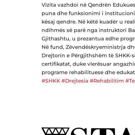
Vizita vazhdoi në Qendrën Edukuese
puna dhe funksionimi i institucioni
kësaj qendre. Në këtë kuadër u real
ndihmës së parë nga instruktori Bas
Gjithashtu, u prezantua edhe progr
Në fund, Zëvendëskryeministrja dhe
Drejtorin e Përgjithshëm të SHKK-
certifikatat, duke vlerësuar angaz
programe rehabilituese dhe edukat
#SHKK
#Drejtesia
#Rehabilitim
#Te