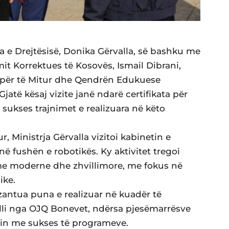
a e Drejtësisë, Donika Gërvalla, së bashku me
it Korrektues të Kosovës, Ismail Dibrani,
 për të Mitur dhe Qendrën Edukuese
jatë kësaj vizite janë ndarë certifikata për
sukses trajnimet e realizuara në këto
 Ministrja Gërvalla vizitoi kabinetin e
ë fushën e robotikës. Ky aktivitet tregoi
ame moderne dhe zhvillimore, me fokus në
ike.
rezantua puna e realizuar në kuadër të
lli nga OJQ Bonevet, ndërsa pjesëmarrësve
min me sukses të programeve.