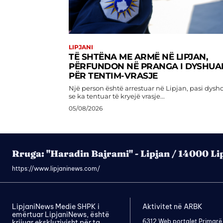
LIPJANI
TË SHTËNA ME ARMË NË LIPJAN,
PËRFUNDON NË PRANGA I DYSHUA
PËR TENTIM-VRASJE
Një person është arrestuar në Lipjan, pasi dysh
se ka tentuar të kryejë vrasje...
05/08/2026
Rruga: "Haradin Bajrami" - Lipjan / 14000 Li
https://www.lipjaninews.com/
LipjaniNews Medie SHPK i
Aktivitet në ARBK
emërtuar LipjaniNews, është
6312 Web portalet Primarë
krijuar ekskluzivisht për ta