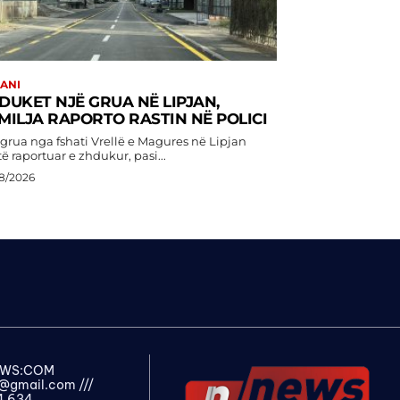
JANI
DUKET NJË GRUA NË LIPJAN,
MILJA RAPORTO RASTIN NË POLICI
 grua nga fshati Vrellë e Magures në Lipjan
ë raportuar e zhdukur, pasi...
8/2026
NEWS:COM
s@gmail.com
///
4 634