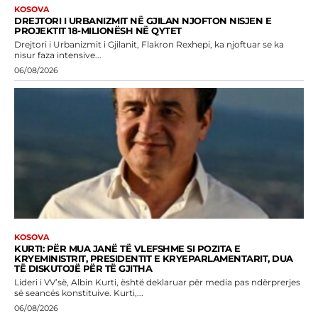
KOSOVA
DREJTORI I URBANIZMIT NË GJILAN NJOFTON NISJEN E
PROJEKTIT 18-MILIONËSH NË QYTET
Drejtori i Urbanizmit i Gjilanit, Flakron Rexhepi, ka njoftuar se ka
nisur faza intensive...
06/08/2026
KOSOVA
KURTI: PËR MUA JANË TË VLEFSHME SI POZITA E
KRYEMINISTRIT, PRESIDENTIT E KRYEPARLAMENTARIT, DUA
TË DISKUTOJË PËR TË GJITHA
Lideri i VV’së, Albin Kurti, është deklaruar për media pas ndërprerjes
së seancës konstituive. Kurti,...
06/08/2026