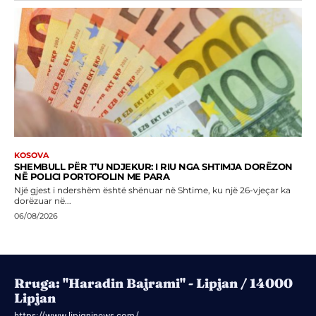
KOSOVA
SHEMBULL PËR T’U NDJEKUR: I RIU NGA SHTIMJA DORËZON
NË POLICI PORTOFOLIN ME PARA
Një gjest i ndershëm është shënuar në Shtime, ku një 26-vjeçar ka
dorëzuar në...
06/08/2026
Rruga: "Haradin Bajrami" - Lipjan / 14000
Lipjan
https://www.lipjaninews.com/