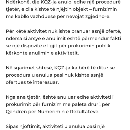
Ndërkohë, dje KQZ-ja anuloi edhe një procedurë
tjetër, e cila kishte të njëjtin objekt – furnizimin
me kabllo vazhduese për nevojat zgjedhore.
Për këtë aktivitet nuk ishte pranuar asnjë ofertë,
ndërsa si arsye e anulimit është përmendur fakti
se një dispozitë e ligjit për prokurimin publik
kërkonte anulimin e aktivitetit.
Në sqarimet shtesë, KQZ-ja ka bërë të ditur se
procedura u anulua pasi nuk kishte asnjë
ofertues të interesuar.
Nga ana tjetër, është anuluar edhe aktiviteti i
prokurimit për furnizim me paleta druri, për
Qendrën për Numërimin e Rezultateve.
Sipas njoftimit, aktiviteti u anulua pasi një