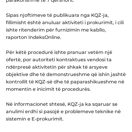
parakohshme të 7 qershorit.
Sipas njoftimeve të publikuara nga KQZ-ja,
fillimisht është anuluar aktiviteti i prokurimit, i cili
ishte ritenderim për furnizimin me kabllo,
raporton IndeksOnline.
Për këtë procedurë ishte pranuar vetëm një
ofertë, por autoriteti kontraktues vendosi ta
ndërpresë aktivitetin për shkak të arsyeve
objektive dhe të demonstrueshme që ishin jashtë
kontrollit të KQZ-së dhe të paparashikueshme në
momentin e inicimit të procedurës.
Në informacionet shtesë, KQZ-ja ka sqaruar se
anulimi erdhi si pasojë e problemeve teknike në
sistemin e E-prokurimit.