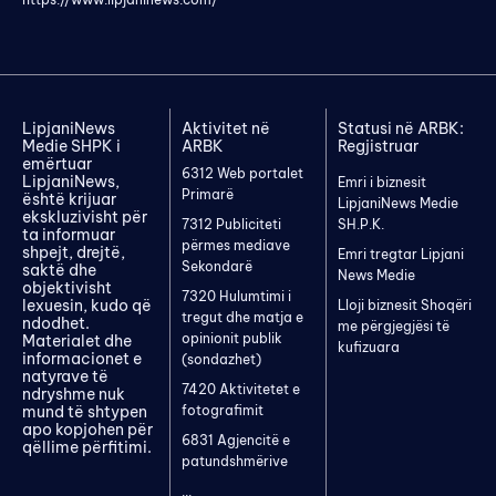
LipjaniNews
Aktivitet në
Statusi në ARBK:
Medie SHPK i
ARBK
Regjistruar
emërtuar
6312 Web portalet
LipjaniNews,
Emri i biznesit
Primarë
është krijuar
LipjaniNews Medie
ekskluzivisht për
7312 Publiciteti
SH.P.K.
ta informuar
përmes mediave
shpejt, drejtë,
Emri tregtar Lipjani
Sekondarë
saktë dhe
News Medie
objektivisht
7320 Hulumtimi i
lexuesin, kudo që
Lloji biznesit Shoqëri
tregut dhe matja e
ndodhet.
me përgjegjësi të
opinionit publik
Materialet dhe
kufizuara
informacionet e
(sondazhet)
natyrave të
7420 Aktivitetet e
ndryshme nuk
mund të shtypen
fotografimit
apo kopjohen për
6831 Agjencitë e
qëllime përfitimi.
patundshmërive
...