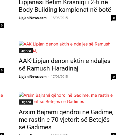
Lipjanasi Betim Krasniqi i 2-ti në
Body Building kampionat në botë
LipjaniNews.com
-
18/06/2015
0
0
LIPJANI
AAK-Lipjan denon aktin e ndaljes
së Ramush Haradinaj
0
LipjaniNews.com
-
17/06/2015
0
LIPJANI
Arsim Bajrami qëndroi në Gadime,
me rastin e 70 vjetorit së Betejës
së Gadimes