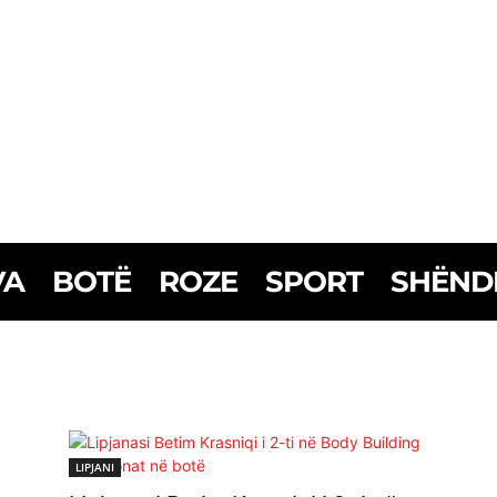
VA
BOTË
ROZE
SPORT
SHËND
LIPJANI