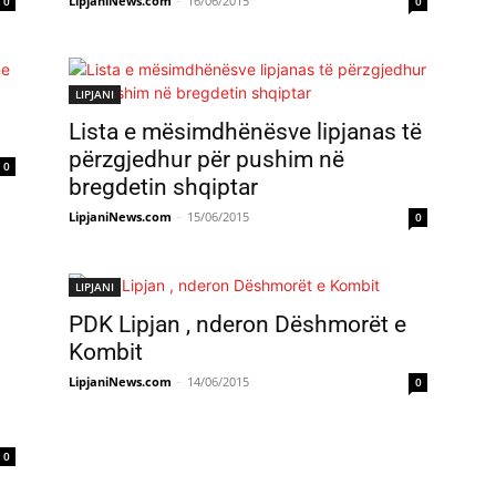
LipjaniNews.com
-
16/06/2015
0
0
LIPJANI
Lista e mësimdhënësve lipjanas të
përzgjedhur për pushim në
0
bregdetin shqiptar
LipjaniNews.com
-
15/06/2015
0
LIPJANI
PDK Lipjan , nderon Dëshmorët e
Kombit
LipjaniNews.com
-
14/06/2015
0
0