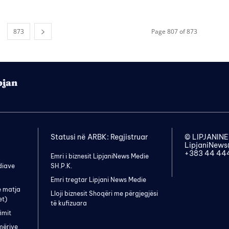
873
Page 807 of 873
pjan
Statusi në ARBK: Regjistruar
© LIPJANI
LipjaniNew
+383 44 44
Emri i biznesit LipjaniNews Medie
diave
SH.P.K.
Emri tregtar Lipjani News Medie
e matja
Lloji biznesit Shoqëri me përgjegjësi
et)
të kufizuara
imit
mërive