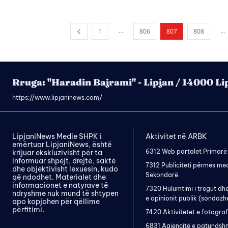
...
...
1
806
807
808
Rruga: "Haradin Bajrami" - Lipjan / 14000 Li
https://www.lipjaninews.com/
LipjaniNews Medie SHPK i
Aktivitet në ARBK
emërtuar LipjaniNews, është
6312 Web portalet Primarë
krijuar ekskluzivisht për ta
informuar shpejt, drejtë, saktë
7312 Publiciteti përmes me
dhe objektivisht lexuesin, kudo
Sekondarë
që ndodhet. Materialet dhe
informacionet e natyrave të
7320 Hulumtimi i tregut dh
ndryshme nuk mund të shtypen
e opinionit publik (sondazh
apo kopjohen për qëllime
përfitimi.
7420 Aktivitetet e fotograf
6831 Agjencitë e patundsh