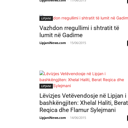
LipjaniNews.com
-
17/06/2015
LIPJANI
Vazhdon rregullimi i shtratit të
lumit në Gadime
LipjaniNews.com
-
15/06/2015
LIPJANI
Lëvizjes Vetëvendosje në Lipjan i
bashkëngjiten: Xhelal Haliti, Berat
Reqica dhe Flamur Sylejmani
LipjaniNews.com
-
14/06/2015