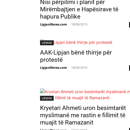
Nisi përpilimi i planit për
Mirëmbajtjen e Hapësirave të
hapura Publike
LipjaniNews.com
-
18/06/2015
LIPJANI
AAK-Lipjan bënë thirrje për
protestë
LipjaniNews.com
-
18/06/2015
LIPJANI
Kryetari Ahmeti uron besimtarët
myslimanë me rastin e fillimit të
muajit të Ramazanit