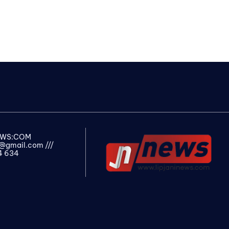
NEWS:COM
s@gmail.com
///
4 634